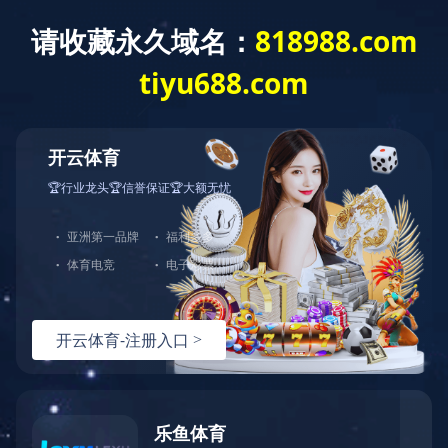
咨询热线：
400-8228-286
Toggle
navigati
新闻中心
对不起，资料正在完善中！
首页
上一页
下一页
尾页
企业概况
新闻中心
产品展示
工程案列
合作加盟
服务支